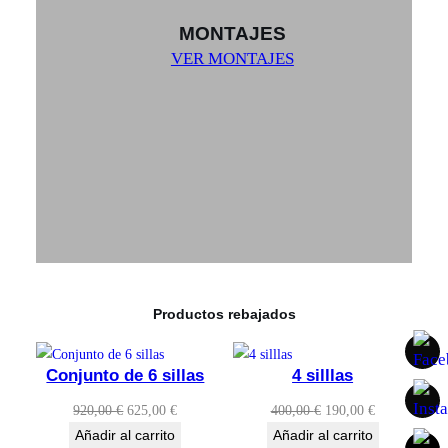
MONTAJES
VER MONTAJES
Productos rebajados
Conjunto de 6 sillas
4 silllas
El
El
El
El
920,00
€
625,00
€
400,00
€
190,00
€
precio
precio
precio
precio
Añadir al carrito
Añadir al carrito