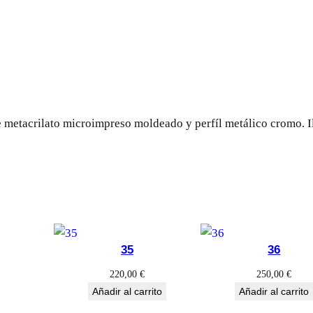
r
e
m
e
s
a
 metacrilato microimpreso moldeado y perfíl metálico cromo.
V
e
l
o
s
c
a
35
36
n
220,00
€
250,00
€
t
Añadir al carrito
Añadir al carrito
i