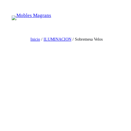
Saltar
al
contenido
Inicio
/
ILUMINACION
/ Sobremesa Velos