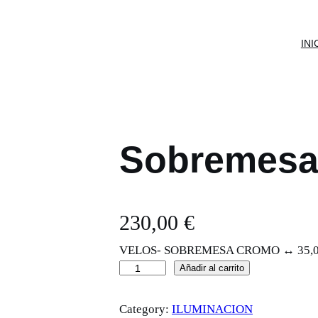
INI
Sobremesa
230,00
€
VELOS- SOBREMESA CROMO ↔ 35,0 ↨
S
Añadir al carrito
o
Category:
ILUMINACION
b