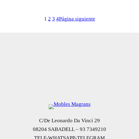
1
2
3
4
Página siguiente
C/De Leonardo Da Vinci 29
08204 SABADELL – 93 7349210
TELF-WHATSAPP-TELEGRAM