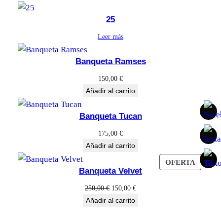
25
Leer más
Banqueta Ramses
150,00
€
Añadir al carrito
Banqueta Tucan
175,00
€
Añadir al carrito
PROD
OFERTA
Banqueta Velvet
EN
OFERT
El
El
250,00
€
150,00
€
precio
precio
Añadir al carrito
original
actual