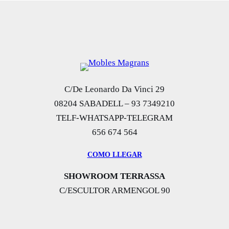
era:
es:
250,00 €.
150,00 €.
C/De Leonardo Da Vinci 29
08204 SABADELL – 93 7349210
TELF-WHATSAPP-TELEGRAM
656 674 564
COMO LLEGAR
SHOWROOM TERRASSA
C/ESCULTOR ARMENGOL 90