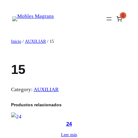
Saltar
al
0
contenido
Inicio
/
AUXILIAR
/ 15
15
Category:
AUXILIAR
Productos relacionados
24
Leer más