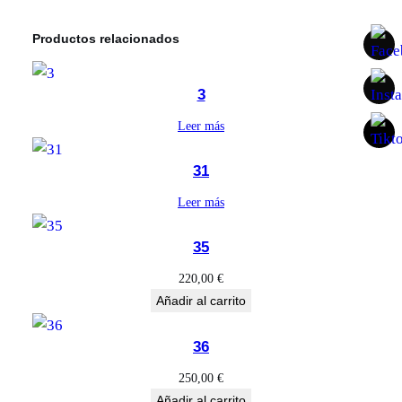
i
n
Productos relacionados
i
t
3
o
Leer más
c
a
31
n
t
Leer más
i
35
d
a
220,00
€
Añadir al carrito
d
36
250,00
€
Añadir al carrito