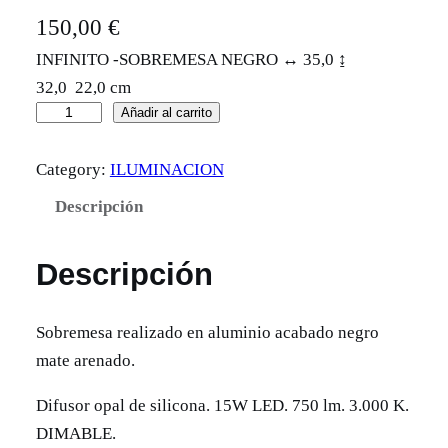
150,00
€
INFINITO -SOBREMESA NEGRO ↔ 35,0 ↨
32,0 22,0 cm
S
Añadir al carrito
o
Category:
ILUMINACION
b
r
Descripción
e
m
Descripción
e
s
Sobremesa realizado en aluminio acabado negro
a
mate arenado.
I
n
Difusor opal de silicona. 15W LED. 750 lm. 3.000 K.
f
DIMABLE.