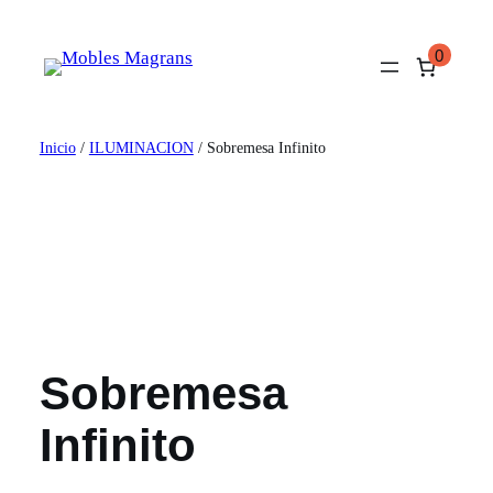
Saltar
al
0
contenido
Inicio
/
ILUMINACION
/ Sobremesa Infinito
Sobremesa
Infinito