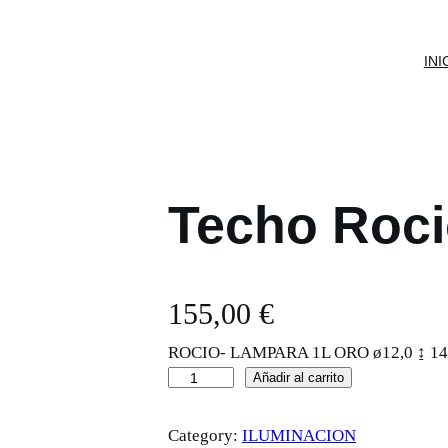
INI
Techo Roc
155,00
€
ROCIO- LAMPARA 1L ORO ø12,0 ↨ 14
T
Añadir al carrito
e
Category:
ILUMINACION
c