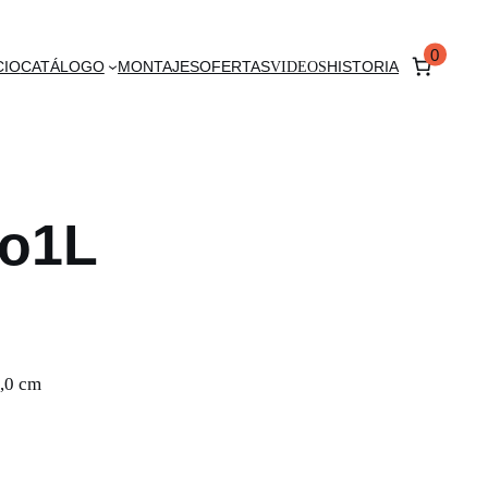
0
CIO
CATÁLOGO
MONTAJES
OFERTAS
VIDEOS
HISTORIA
io1L
,0 cm