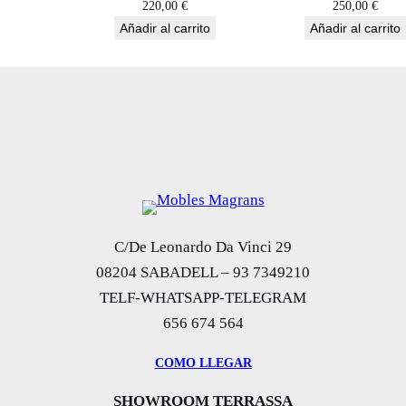
220,00
€
250,00
€
d
Añadir al carrito
Añadir al carrito
C/De Leonardo Da Vinci 29
08204 SABADELL – 93 7349210
TELF-WHATSAPP-TELEGRAM
656 674 564
COMO LLEGAR
SHOWROOM TERRASSA