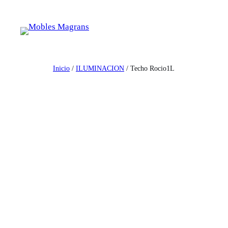
Saltar
al
contenido
Inicio
/
ILUMINACION
/ Techo Rocio1L