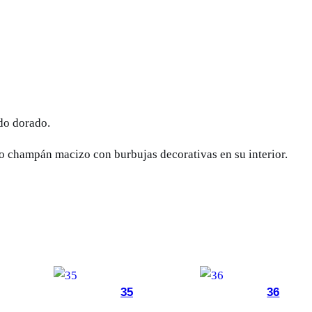
h
o
R
o
c
i
do dorado.
o
1
no champán macizo con burbujas decorativas en su interior.
L
c
a
n
t
i
d
35
36
a