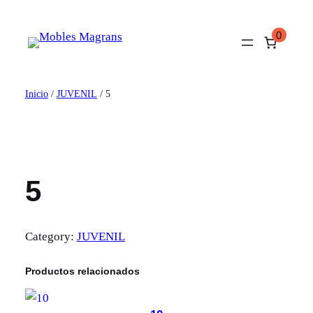
Saltar
al
0
contenido
Inicio
/
JUVENIL
/ 5
5
Category:
JUVENIL
Productos relacionados