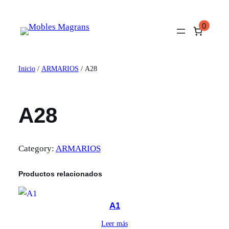
Saltar
al
0
contenido
Inicio
/
ARMARIOS
/ A28
A28
Category:
ARMARIOS
Productos relacionados
A1
Leer más