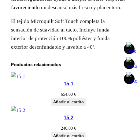
c
favoreciendo un descanso más fresco y placentero.
o
g
El tejido Microquilt Soft Touch completa la
e
sensación de suavidad al tacto. Incluye funda
l
interior de protección 100% poliéster y funda
S
exterior desenfundable y lavable a 40º.
u
a
Productos relacionados
v
e
15.1
c
654,00
€
a
Añadir al carrito
n
t
15.2
i
240,00
€
d
Añadir al carrito