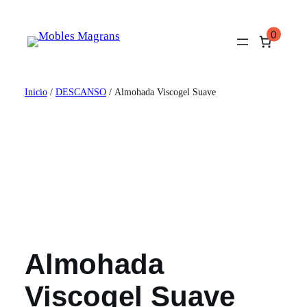
Saltar
al
0
contenido
Inicio
/
DESCANSO
/ Almohada Viscogel Suave
Almohada
Viscogel Suave