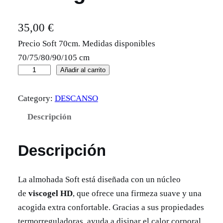
35,00
€
Precio Soft 70cm. Medidas disponibles
70/75/80/90/105 cm
A
Añadir al carrito
l
Category:
DESCANSO
m
o
Descripción
h
a
Descripción
d
a
La almohada Soft está diseñada con un núcleo
V
de
viscogel HD
, que ofrece una firmeza suave y una
i
acogida extra confortable. Gracias a sus propiedades
s
termorreguladoras, ayuda a disipar el calor corporal,