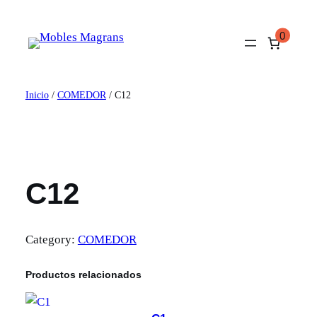
Saltar
al
0
contenido
Inicio
/
COMEDOR
/ C12
C12
Category:
COMEDOR
Productos relacionados