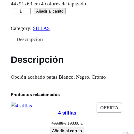
44x91x63 cm 4 colores de tapizado
C
Añadir al carrito
E
Category:
SILLAS
L
I
Descripción
A
S
Descripción
I
L
Opción acabado patas Blanco, Negro, Cromo
L
A
Productos relacionados
c
a
PROD
OFERTA
n
4 silllas
EN
t
OFERT
El
El
400,00
€
190,00
€
i
precio
precio
Añadir al carrito