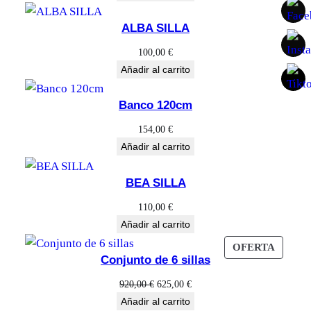
d
original
actual
era:
es:
a
ALBA SILLA
400,00 €.
190,00 €.
d
100,00
€
Añadir al carrito
Banco 120cm
154,00
€
Añadir al carrito
BEA SILLA
110,00
€
Añadir al carrito
PROD
OFERTA
Conjunto de 6 sillas
EN
OFERT
El
El
920,00
€
625,00
€
precio
precio
Añadir al carrito