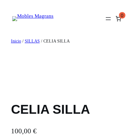
Saltar
al
0
contenido
Inicio
/
SILLAS
/ CELIA SILLA
CELIA SILLA
100,00
€