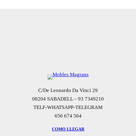
original
actual
era:
es:
920,00 €.
625,00 €.
C/De Leonardo Da Vinci 29
08204 SABADELL – 93 7349210
TELF-WHATSAPP-TELEGRAM
656 674 564
COMO LLEGAR