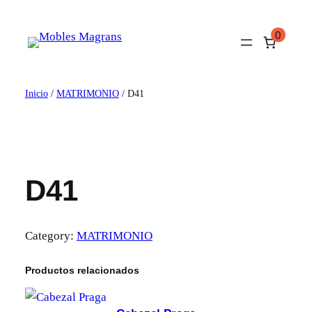
Saltar
al
0
contenido
Inicio
/
MATRIMONIO
/ D41
D41
Category:
MATRIMONIO
Productos relacionados