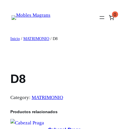
Saltar
al
0
contenido
Inicio
/
MATRIMONIO
/ D8
D8
Category:
MATRIMONIO
Productos relacionados