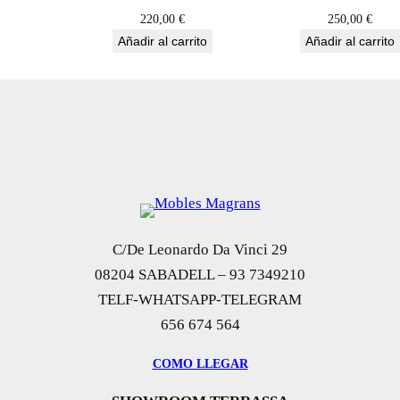
E
220,00
€
250,00
€
Añadir al carrito
Añadir al carrito
G
R
O
c
a
n
t
i
d
C/De Leonardo Da Vinci 29
a
08204 SABADELL – 93 7349210
d
TELF-WHATSAPP-TELEGRAM
656 674 564
COMO LLEGAR