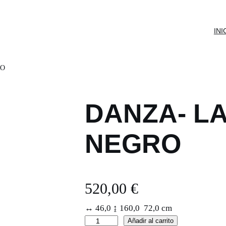
INI
RO
DANZA- L
NEGRO
520,00
€
↔ 46,0 ↨ 160,0 72,0 cm
D
Añadir al carrito