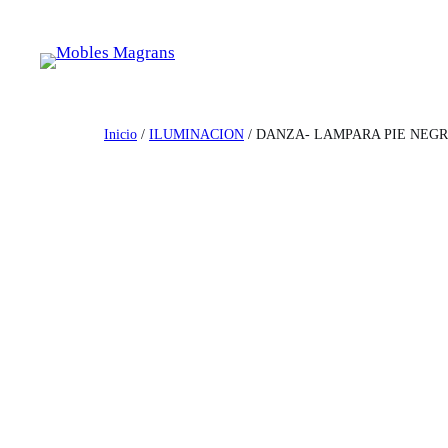
Saltar
al
contenido
Inicio
/
ILUMINACION
/ DANZA- LAMPARA PIE NEG