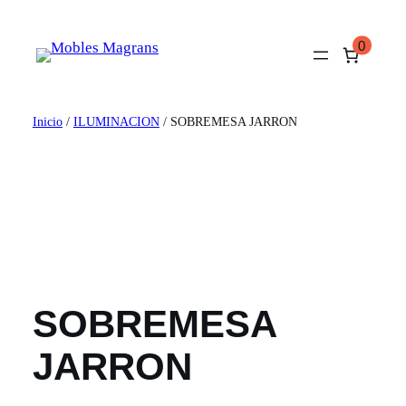
Saltar
al
0
contenido
Inicio
/
ILUMINACION
/ SOBREMESA JARRON
SOBREMESA
JARRON