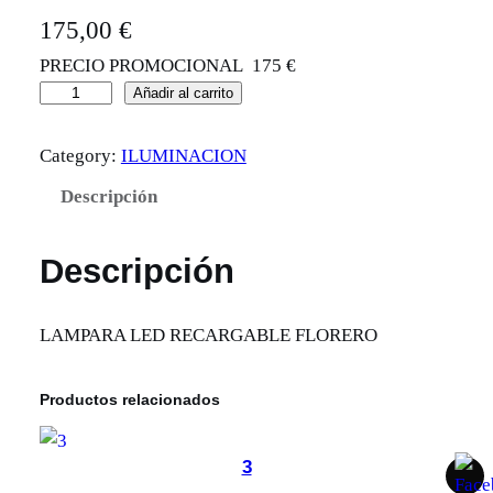
175,00
€
PRECIO PROMOCIONAL 175 €
S
Añadir al carrito
O
Category:
ILUMINACION
B
R
Descripción
E
M
Descripción
E
S
LAMPARA LED RECARGABLE FLORERO
A
J
Productos relacionados
A
R
R
3