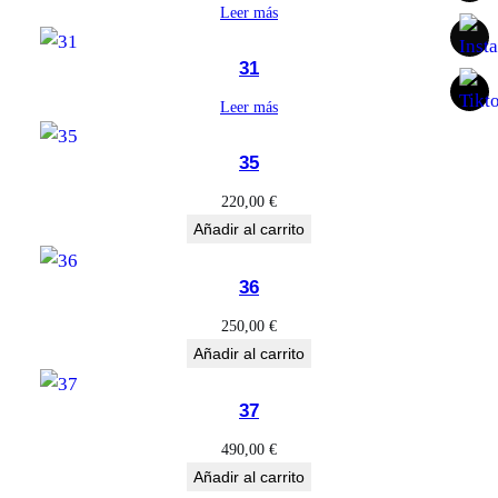
O
Leer más
N
c
31
a
Leer más
n
t
35
i
220,00
€
d
Añadir al carrito
a
d
36
250,00
€
Añadir al carrito
37
490,00
€
Añadir al carrito