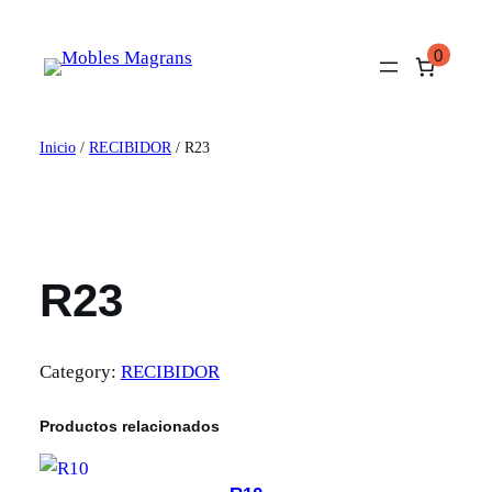
Saltar
al
0
contenido
Inicio
/
RECIBIDOR
/ R23
R23
Category:
RECIBIDOR
Productos relacionados