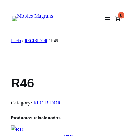
Saltar
al
0
contenido
Inicio
/
RECIBIDOR
/ R46
R46
Category:
RECIBIDOR
Productos relacionados