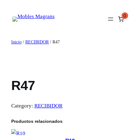
Saltar
al
0
contenido
Inicio
/
RECIBIDOR
/ R47
R47
Category:
RECIBIDOR
Productos relacionados