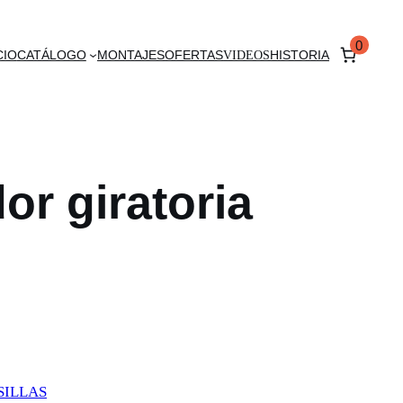
0
CIO
CATÁLOGO
MONTAJES
OFERTAS
VIDEOS
HISTORIA
or giratoria
SILLAS