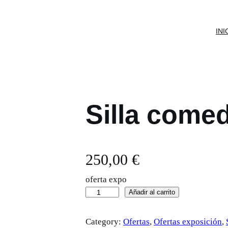
INI
Silla comed
250,00
€
oferta expo
S
Añadir al carrito
i
Category:
Ofertas
, 
Ofertas exposición
, 
l