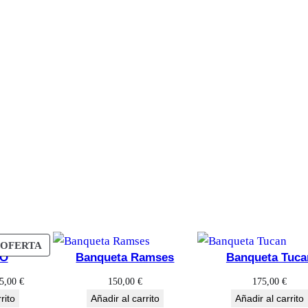
l
a
c
o
m
e
d
o
r
g
i
r
a
PRODUCTO
OFERTA
IO
Banqueta Ramses
Banqueta Tuca
t
EN
OFERTA
o
El
95,00
€
150,00
€
175,00
€
io
precio
rito
Añadir al carrito
Añadir al carrito
r