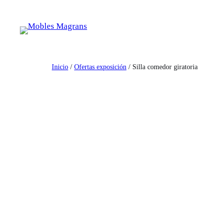
Saltar
al
contenido
Inicio
/
Ofertas exposición
/ Silla comedor giratoria