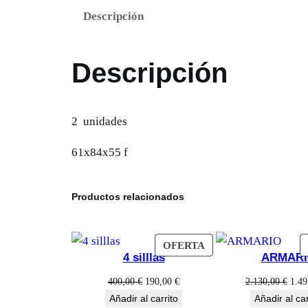
Descripción
Descripción
2 unidades
61x84x55 f
Productos relacionados
PRODUCTO
OFERTA
4 silllas
ARMAR
EN
OFERTA
El
El
El
400,00
€
190,00
€
2.130,00
€
1.4
precio
precio
prec
Añadir al carrito
Añadir al car