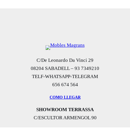
inal
actual
i
es:
a
0,00 €.
1.495,00 €.
c
a
n
t
i
C/De Leonardo Da Vinci 29
d
08204 SABADELL – 93 7349210
a
TELF-WHATSAPP-TELEGRAM
d
656 674 564
COMO LLEGAR
SHOWROOM TERRASSA
C/ESCULTOR ARMENGOL 90