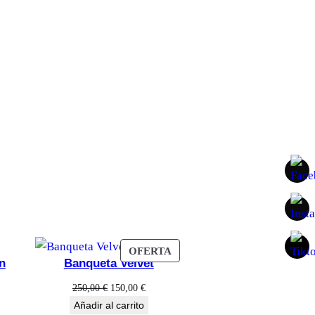
PRODUCTO
OFERTA
n
Banqueta Velvet
EN
OFERTA
El
El
250,00
€
150,00
€
precio
precio
Añadir al carrito