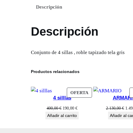
Descripción
Descripción
Conjunto de 4 sillas , roble tapizado tela gris
Productos relacionados
PRODUCTO
OFERTA
4 silllas
ARMAR
EN
OFERTA
El
El
El
400,00
€
190,00
€
2.130,00
€
1.4
precio
precio
prec
Añadir al carrito
Añadir al car
original
actual
orig
era:
es:
era: