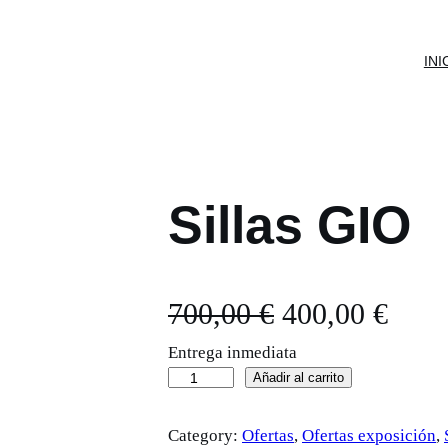
INI
Sillas GIO
E
E
700,00
€
400,00
€
Entrega inmediata
l
l
S
Añadir al carrito
p
p
i
Category:
Ofertas
, 
Ofertas exposición
, 
l