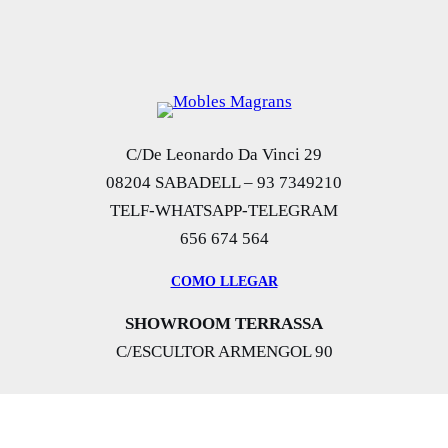
i
a
0,00 €.
1.495,00 €.
n
l
a
e
l
s
C/De Leonardo Da Vinci 29
08204 SABADELL – 93 7349210
e
:
TELF-WHATSAPP-TELEGRAM
656 674 564
r
4
COMO LLEGAR
a
0
SHOWROOM TERRASSA
:
0
C/ESCULTOR ARMENGOL 90
7
,
0
0