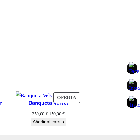
PRODUCTO
OFERTA
n
Banqueta Velvet
EN
OFERTA
El
El
250,00
€
150,00
€
precio
precio
Añadir al carrito
original
actual
era:
es: