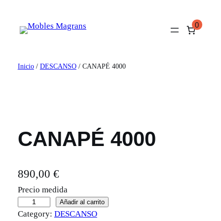
Saltar
al
0
contenido
Inicio
/
DESCANSO
/ CANAPÉ 4000
CANAPÉ 4000
890,00
€
Precio medida
C
Añadir al carrito
Category:
DESCANSO
A