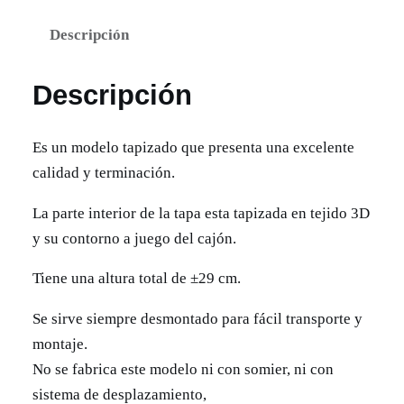
N
Descripción
A
P
Descripción
É
4
0
Es un modelo tapizado que presenta una excelente
0
calidad y terminación.
0
La parte interior de la tapa esta tapizada en tejido 3D
c
y su contorno a juego del cajón.
a
n
Tiene una altura total de ±29 cm.
t
Se sirve siempre desmontado para fácil transporte y
i
montaje.
d
No se fabrica este modelo ni con somier, ni con
a
sistema de desplazamiento,
d