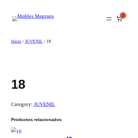
Saltar
al
0
contenido
Inicio
/
JUVENIL
/ 18
18
Category:
JUVENIL
Productos relacionados