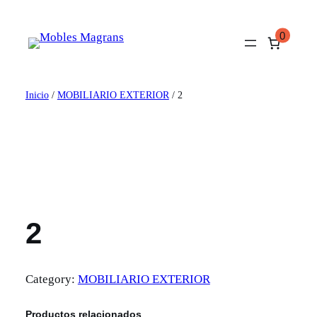
Saltar
al
0
contenido
Inicio
/
MOBILIARIO EXTERIOR
/ 2
2
Category:
MOBILIARIO EXTERIOR
Productos relacionados