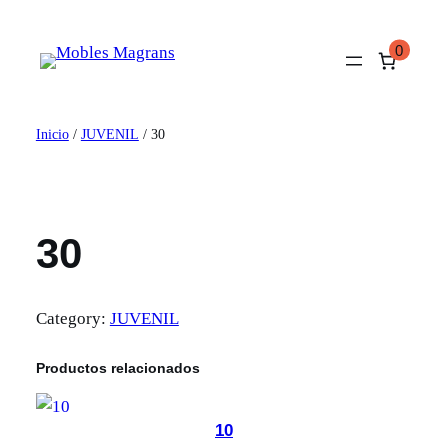
Saltar
al
0
contenido
Inicio
/
JUVENIL
/ 30
30
Category:
JUVENIL
Productos relacionados
10