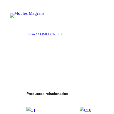
Saltar
al
contenido
Inicio
/
COMEDOR
/ C19
Productos relacionados