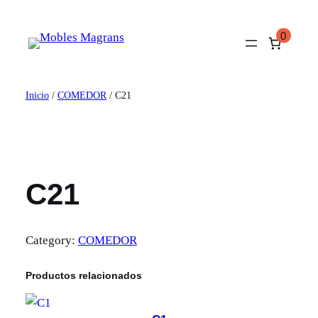
Saltar
al
0
contenido
Inicio
/
COMEDOR
/ C21
C21
Category:
COMEDOR
Productos relacionados