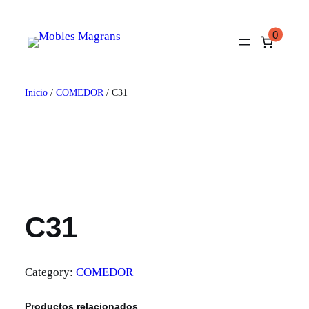
Saltar
al
0
contenido
Inicio
/
COMEDOR
/ C31
C31
Category:
COMEDOR
Productos relacionados