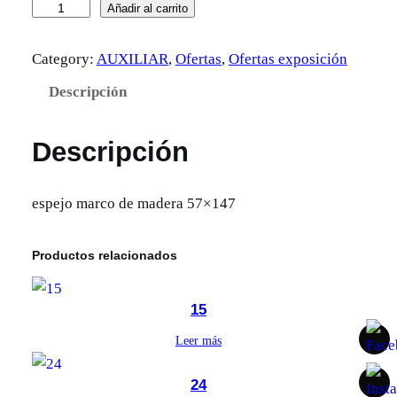
E
Añadir al carrito
s
Category:
AUXILIAR
, 
Ofertas
, 
Ofertas exposición
p
e
Descripción
j
o
Descripción
0
2
espejo marco de madera 57×147
c
a
Productos relacionados
n
t
i
15
d
Leer más
a
d
24