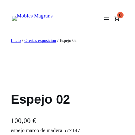
Saltar
al
0
contenido
Inicio
/
Ofertas exposición
/ Espejo 02
Espejo 02
100,00
€
espejo marco de madera 57×147