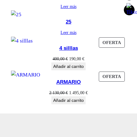
Leer más
25
Leer más
PROD
OFERTA
4 silllas
EN
OFERT
El
El
400,00
€
190,00
€
precio
precio
Añadir al carrito
original
actual
PROD
OFERTA
era:
es:
ARMARIO
EN
400,00 €.
190,00 €.
OFERT
El
El
2.130,00
€
1.495,00
€
precio
precio
Añadir al carrito
original
actual
era:
es:
2.130,00 €.
1.495,00 €.