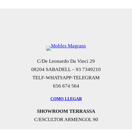
i
a
inal
actual
original
actual
d
es:
era:
es:
a
n
l
00 €.
190,00 €.
2.130,00 €.
1.495,00 €.
d
a
e
l
s
e
:
C/De Leonardo Da Vinci 29
08204 SABADELL – 93 7349210
r
1
TELF-WHATSAPP-TELEGRAM
656 674 564
a
8
COMO LLEGAR
:
0
SHOWROOM TERRASSA
3
,
C/ESCULTOR ARMENGOL 90
5
0