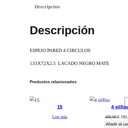
Descripción
Descripción
ESPEJO PARED 4 CIRCULOS
133X72X2.5 LACADO NEGRO MATE
Productos relacionados
15
4 sillla
El
Leer más
400,00
€
190
prec
Añadir al car