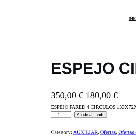
INI
ESPEJO C
E
E
350,00
€
180,00
€
ESPEJO PARED 4 CIRCULOS 133X7
l
l
E
Añadir al carrito
p
p
S
Category:
AUXILIAR
, 
Ofertas
, 
Ofertas
P