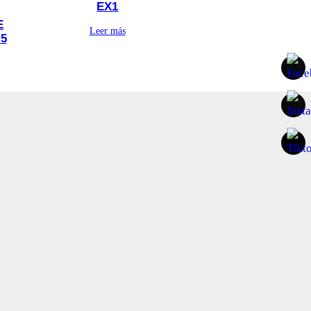
EX1
E
Leer más
.5