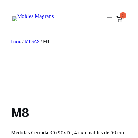
Saltar
al
0
contenido
Inicio
/
MESAS
/ M8
M8
Medidas Cerrada 35x90x76, 4 extensibles de 50 cm