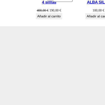
4 silllas
ALBA SI
EN
OFERTA
El
El
400,00
€
190,00
€
100,00
€
precio
precio
Añadir al carrito
Añadir al car
original
actual
era:
es:
400,00 €.
190,00 €.