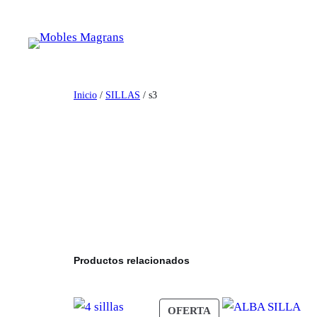
Saltar
al
contenido
Inicio
/
SILLAS
/ s3
Productos relacionados
PRODUCTO
OFERTA