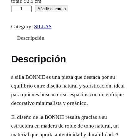
total: 52,5 cm
S
Añadir al carrito
i
Category:
SILLAS
l
l
Descripción
a
B
Descripción
O
N
a silla BONNIE es una pieza que destaca por su
N
equilibrio entre diseño natural y sofisticación, ideal
I
para quienes buscan crear espacios con un enfoque
E
decorativo minimalista y orgánico.
n
a
El diseño de la BONNIE resalta gracias a su
t
estructura en madera de roble de tono natural, un
u
material que aporta autenticidad y durabilidad. A