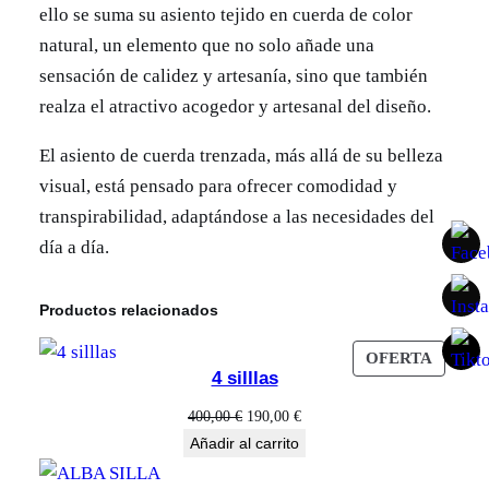
r
ello se suma su asiento tejido en cuerda de color
a
natural, un elemento que no solo añade una
l
sensación de calidez y artesanía, sino que también
c
realza el atractivo acogedor y artesanal del diseño.
a
El asiento de cuerda trenzada, más allá de su belleza
n
visual, está pensado para ofrecer comodidad y
t
transpirabilidad, adaptándose a las necesidades del
i
día a día.
d
a
d
Productos relacionados
PROD
OFERTA
4 silllas
EN
OFERT
El
El
400,00
€
190,00
€
precio
precio
Añadir al carrito
original
actual