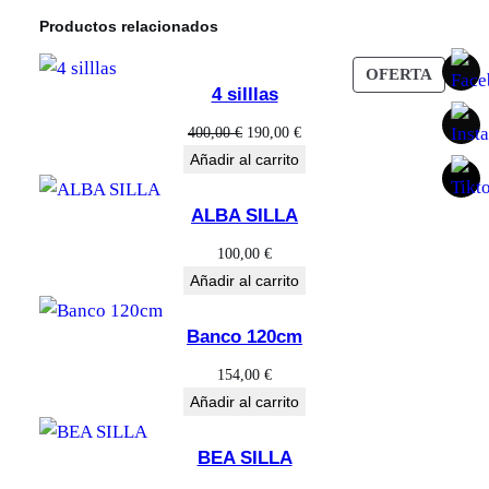
a
Productos relacionados
d
PROD
OFERTA
4 silllas
EN
OFERT
El
El
400,00
€
190,00
€
precio
precio
Añadir al carrito
original
actual
era:
es:
ALBA SILLA
400,00 €.
190,00 €.
100,00
€
Añadir al carrito
Banco 120cm
154,00
€
Añadir al carrito
BEA SILLA