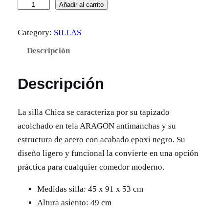
S
Añadir al carrito
i
Category:
SILLAS
l
l
Descripción
a
C
Descripción
h
i
La silla Chica se caracteriza por su tapizado
c
acolchado en tela ARAGON antimanchas y su
a
estructura de acero con acabado epoxi negro. Su
c
diseño ligero y funcional la convierte en una opción
a
práctica para cualquier comedor moderno.
n
t
Medidas silla: 45 x 91 x 53 cm
i
Altura asiento: 49 cm
d