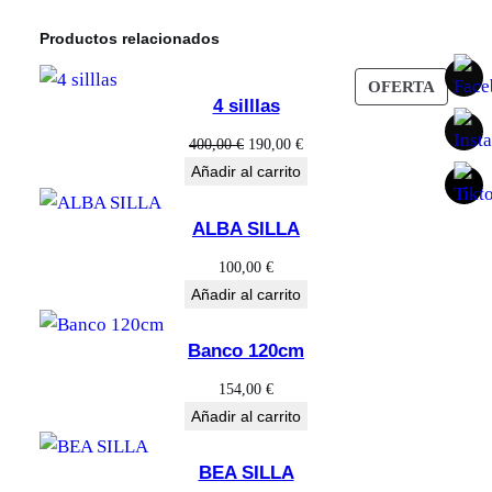
Productos relacionados
PROD
OFERTA
4 silllas
EN
OFERT
El
El
400,00
€
190,00
€
precio
precio
Añadir al carrito
original
actual
era:
es:
ALBA SILLA
400,00 €.
190,00 €.
100,00
€
Añadir al carrito
Banco 120cm
154,00
€
Añadir al carrito
BEA SILLA