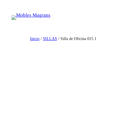
Saltar
al
contenido
Inicio
/
SILLAS
/ Silla de Oficina 015.1