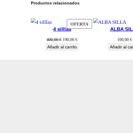
Productos relacionados
PRODUCTO
OFERTA
4 silllas
ALBA SI
EN
OFERTA
El
El
400,00
€
190,00
€
100,00
€
precio
precio
Añadir al carrito
Añadir al car
original
actual
era:
es:
400,00 €.
190,00 €.