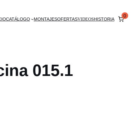
0
CIO
CATÁLOGO
MONTAJES
OFERTAS
VIDEOS
HISTORIA
icina 015.1