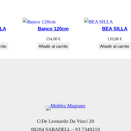
c
a
n
LLA
Banco 120cm
BEA SILLA
t
i
154,00
€
110,00
€
d
rito
Añadir al carrito
Añadir al carrito
a
d
C/De Leonardo Da Vinci 29
08204 SABADELL – 93 7349210