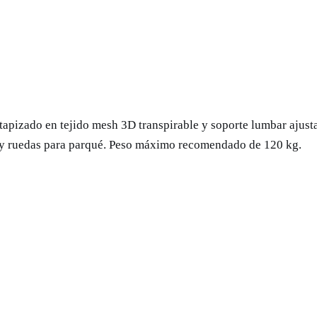
l
a
d
e
O
f
tapizado en tejido mesh 3D transpirable y soporte lumbar ajust
i
ro y ruedas para parqué. Peso máximo recomendado de 120 kg.
c
i
n
a
0
1
5
.
1