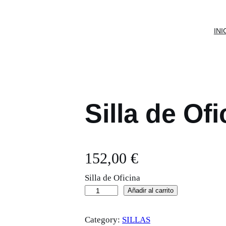
INI
Silla de Of
152,00
€
Silla de Oficina
S
Añadir al carrito
i
Category:
SILLAS
l