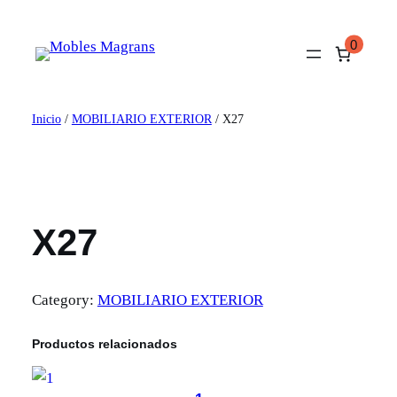
Saltar
al
0
contenido
Inicio
/
MOBILIARIO EXTERIOR
/ X27
X27
Category:
MOBILIARIO EXTERIOR
Productos relacionados